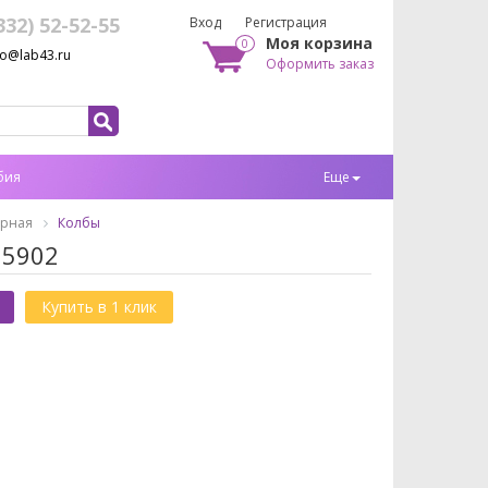
332) 52-52-55
Вход
Регистрация
Моя корзина
0
fo@lab43.ru
Оформить заказ
бия
Еще
орная
Колбы
05902
Купить в 1 клик