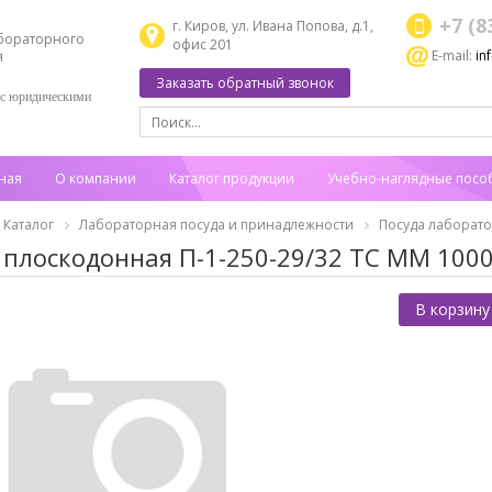
+7 (8
г. Киров, ул. Ивана Попова, д.1,
бораторного
офис 201
E-mail:
in
я
Заказать обратный звонок
 с юридическими
ная
О компании
Каталог продукции
Учебно-наглядные посо
Каталог
Лабораторная посуда и принадлежности
Посуда лаборат
 плоскодонная П-1-250-29/32 ТС ММ 100
В корзину