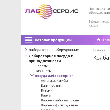
Поставщик ла
оборудовани
Работаем только
лицами
Каталог продукции
Глав
Лабораторное оборудование
Главная
Лабораторная посуда и
Колба
принадлежности
Кюветы
Планшеты
Посуда лабораторная
Аллонжы, изгибы
Банки,склянки
Бутыли
Виалы
Воронки лабораторные
Воронки фильтрующие