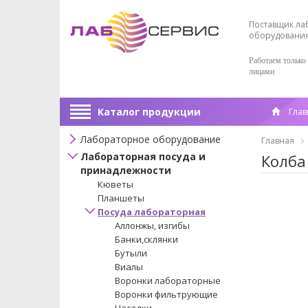
Поставщик ла
оборудовани
Работаем только
лицами
Каталог продукции
Глав
Лабораторное оборудование
Главная
Лабораторная посуда и
Колба
принадлежности
Кюветы
Планшеты
Посуда лабораторная
Аллонжы, изгибы
Банки,склянки
Бутыли
Виалы
Воронки лабораторные
Воронки фильтрующие