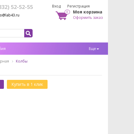
332) 52-52-55
Вход
Регистрация
Моя корзина
0
fo@lab43.ru
Оформить заказ
бия
Еще
орная
Колбы
Купить в 1 клик