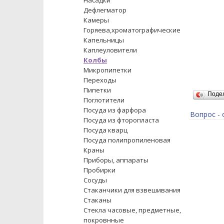
Насадки
Дефлегматор
Камеры
Горяева,хроматографические
Капельницы
Каплеуловители
Колбы
Микропипетки
Переходы
Пипетки
Поде
Поглотители
Посуда из фарфора
Вопрос - 
Посуда из фторопласта
Посуда кварц
Посуда полипропиленовая
Краны
Приборы, аппараты
Пробирки
Сосуды
Стаканчики для взвешивания
Стаканы
Стекла часовые, предметные,
покровнные