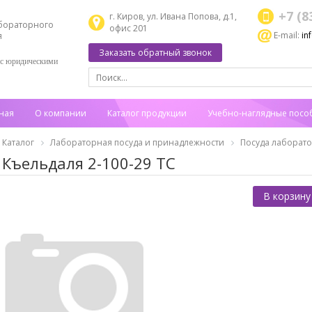
+7 (8
г. Киров, ул. Ивана Попова, д.1,
бораторного
офис 201
E-mail:
in
я
Заказать обратный звонок
 с юридическими
ная
О компании
Каталог продукции
Учебно-наглядные посо
Каталог
Лабораторная посуда и принадлежности
Посуда лаборат
 Къельдаля 2-100-29 ТС
В корзину