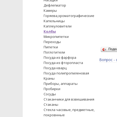
Насадки
Дефлегматор
Камеры
Горяева,хроматографические
Капельницы
Каплеуловители
Колбы
Микропипетки
Переходы
Пипетки
Поде
Поглотители
Посуда из фарфора
Вопрос - 
Посуда из фторопласта
Посуда кварц
Посуда полипропиленовая
Краны
Приборы, аппараты
Пробирки
Сосуды
Стаканчики для взвешивания
Стаканы
Стекла часовые, предметные,
покровнные