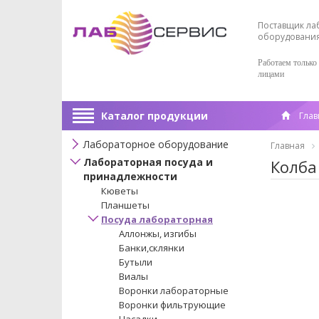
Поставщик ла
оборудовани
Работаем только
лицами
Каталог продукции
Глав
Лабораторное оборудование
Главная
Лабораторная посуда и
Колба
принадлежности
Кюветы
Планшеты
Посуда лабораторная
Аллонжы, изгибы
Банки,склянки
Бутыли
Виалы
Воронки лабораторные
Воронки фильтрующие