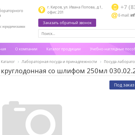
+7 (8
г. Киров, ул. Ивана Попова, д.1,
бораторного
офис 201
E-mail:
in
я
Заказать обратный звонок
 с юридическими
ная
О компании
Каталог продукции
Учебно-наглядные посо
Каталог
Лабораторная посуда и принадлежности
Посуда лаборат
 круглодонная со шлифом 250мл 030.02.
Под заказ