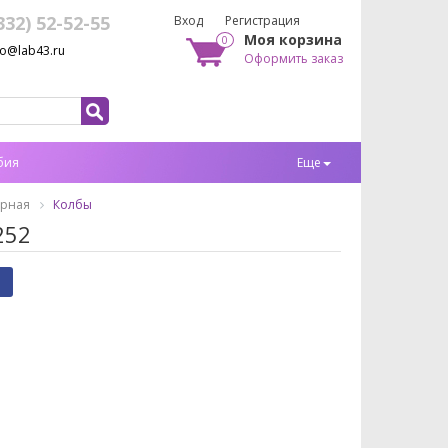
332) 52-52-55
Вход
Регистрация
Моя корзина
0
fo@lab43.ru
Оформить заказ
бия
Еще
орная
Колбы
252