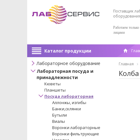
Поставщик ла
оборудовани
Работаем только
лицами
Каталог продукции
Глав
Лабораторное оборудование
Главная
Лабораторная посуда и
Колба
принадлежности
Кюветы
Планшеты
Посуда лабораторная
Аллонжы, изгибы
Банки,склянки
Бутыли
Виалы
Воронки лабораторные
Воронки фильтрующие