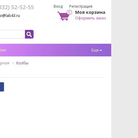
332) 52-52-55
Вход
Регистрация
Моя корзина
0
fo@lab43.ru
Оформить заказ
бия
Еще
орная
Колбы