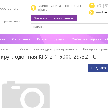
+7 (8
г. Киров, ул. Ивана Попова, д.1,
бораторного
офис 201
E-mail:
in
я
Заказать обратный звонок
 с юридическими
ная
О компании
Каталог продукции
Учебно-наглядные посо
Каталог
Лабораторная посуда и принадлежности
Посуда лаборат
 круглодонная КГУ-2-1-6000-29/32 ТС
Под заказ