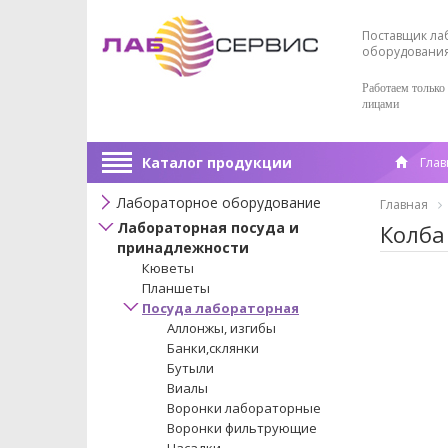
Поставщик ла
оборудовани
Работаем только
лицами
Каталог продукции
Глав
Лабораторное оборудование
Главная
Лабораторная посуда и
Колба
принадлежности
Кюветы
Планшеты
Посуда лабораторная
Аллонжы, изгибы
Банки,склянки
Бутыли
Виалы
Воронки лабораторные
Воронки фильтрующие