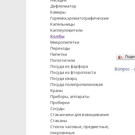
Насадки
Дефлегматор
Камеры
Горяева,хроматографические
Капельницы
Каплеуловители
Колбы
Микропипетки
Переходы
Пипетки
Поде
Поглотители
Посуда из фарфора
Вопрос - 
Посуда из фторопласта
Посуда кварц
Посуда полипропиленовая
Краны
Приборы, аппараты
Пробирки
Сосуды
Стаканчики для взвешивания
Стаканы
Стекла часовые, предметные,
покровнные