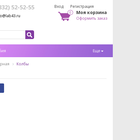
332) 52-52-55
Вход
Регистрация
Моя корзина
0
fo@lab43.ru
Оформить заказ
бия
Еще
орная
Колбы