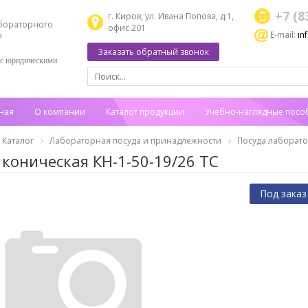
+7 (8
г. Киров, ул. Ивана Попова, д.1,
бораторного
офис 201
E-mail:
in
я
Заказать обратный звонок
 с юридическими
ная
О компании
Каталог продукции
Учебно-наглядные посо
Каталог
Лабораторная посуда и принадлежности
Посуда лаборат
 коническая КН-1-50-19/26 ТС
Под заказ