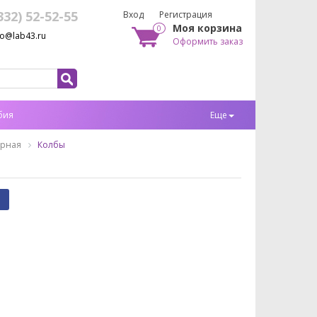
332) 52-52-55
Вход
Регистрация
Моя корзина
0
fo@lab43.ru
Оформить заказ
бия
Еще
орная
Колбы