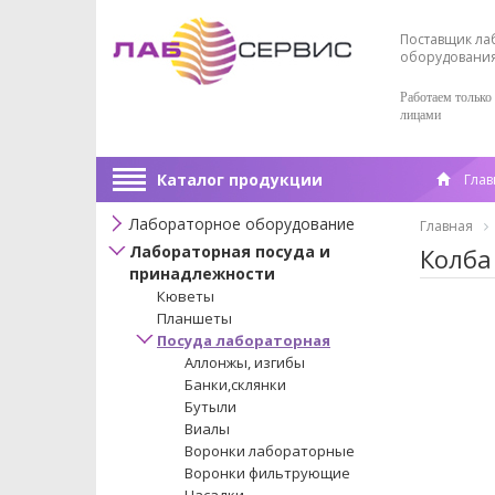
Поставщик ла
оборудовани
Работаем только
лицами
Каталог продукции
Глав
Лабораторное оборудование
Главная
Лабораторная посуда и
Колба
принадлежности
Кюветы
Планшеты
Посуда лабораторная
Аллонжы, изгибы
Банки,склянки
Бутыли
Виалы
Воронки лабораторные
Воронки фильтрующие