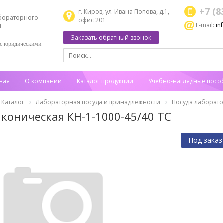
+7 (8
г. Киров, ул. Ивана Попова, д.1,
бораторного
офис 201
E-mail:
in
я
Заказать обратный звонок
 с юридическими
ная
О компании
Каталог продукции
Учебно-наглядные посо
Каталог
Лабораторная посуда и принадлежности
Посуда лаборат
 коническая КН-1-1000-45/40 ТС
Под заказ