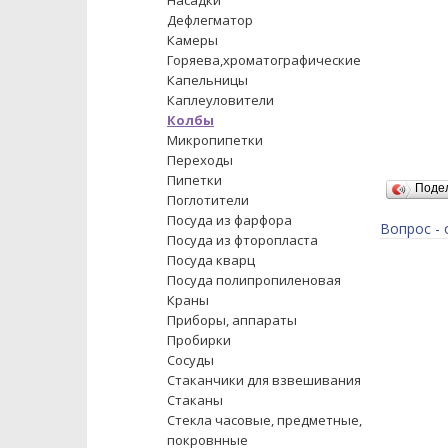
Насадки
Дефлегматор
Камеры
Горяева,хроматографические
Капельницы
Каплеуловители
Колбы
Микропипетки
Переходы
Пипетки
Поде
Поглотители
Посуда из фарфора
Вопрос - 
Посуда из фторопласта
Посуда кварц
Посуда полипропиленовая
Краны
Приборы, аппараты
Пробирки
Сосуды
Стаканчики для взвешивания
Стаканы
Стекла часовые, предметные,
покровнные